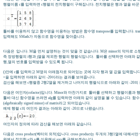
행렬이름 c를 입력하면 c행렬의 전치행렬이 구해집니다. 전치행렬은 행과 열을 바꾼
툴바를 이용하지 않고 함수명을 이용하는 방법은 함수명 transpose를 입력합니다. tr
입력해도 SMath가 자동으로 함수명을 찾아줍니다.
다음은
입니다. M을 먼저 설명하는 것이 맞을 것 같습니다. M은 minor의 약자로 
즉 정방행렬의 i행과 j열을 제외한 행렬의 행렬식입니다.
툴바를 선택하면 아래와 
행,열의 번호를 입력받을 수 있도록 됩니다.
()안에 c를 입력하고 M옆의 아래첨자로 되어있는 곳에 각각 행과 열 값을 입력합니다.
=을 입력하면 아래와 같이 -20이라는 결과를 보여줍니다.
검산을 해보면 c행렬중 2행2열을 제거하고 나머지의 행렬식으로 아래와 같이 -20의
다음은 여인자(cofactor)입니다. Minor와 마찬가지로
툴바를 선택하고 행렬이름과 행
툴바 대신 함수명을 쓰려면 alg를 입력하면 아래와 같이 설명을 볼 수 있습니다. 함수 설명
(algebraically signed minor) of matrix라고 되어있습니다.
예제 행렬 c의 여인자 결과는 아래와 같이 -20으로 나왔습니다.
여인자의 정의에 따라 검산을 해보면 아래와 같습니다.
다음은 cross product(벡터의 외적)입니다. cross product는 두개의 3행1열에 대
위에서 정의한 u와 v를 이용해서 uxv를 구해보겠습니다.