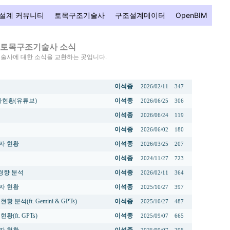
설계 커뮤니티
토목구조기술사
구조설계데이터
OpenBIM
토목구조기술사 소식
술사에 대한 소식을 교환하는 곳입니다.
목
작성자
작성일
조회
이석종
2026/02/11
347
자현황(유튜브)
이석종
2026/06/25
306
이석종
2026/06/24
119
이석종
2026/06/02
180
자 현황
이석종
2026/03/25
207
이석종
2024/11/27
723
 경향 분석
이석종
2026/02/11
364
자 현황
이석종
2025/10/27
397
분석(ft. Gemini & GPTs)
이석종
2025/10/27
487
(ft. GPTs)
이석종
2025/09/07
665