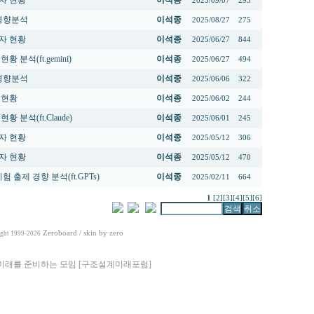
자 현황
이석종
2025/09/07
295
제경향분석
이석종
2025/08/27
275
자 현황
이석종
2025/06/27
844
 분석(ft.gemini)
이석종
2025/06/27
494
제경향분석
이석종
2025/06/06
322
 현황
이석종
2025/06/02
244
 분석(ft.Claude)
이석종
2025/06/01
245
자 현황
이석종
2025/05/12
306
자 현황
이석종
2025/05/12
470
 출제 경향 분석(ft.GPTs)
이석종
2025/02/11
664
1
[2]
[3]
[4]
[5]
[6]
Zeroboard
/ skin by
zero
ght 1999-2026
미래를 준비하는 모임 [구조설계미래포럼]