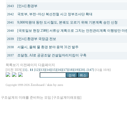
[인사] 환경부
2043
국토부, 부전~마산 복선전철 사고 정부조사단 확대
2042
9,000억원대 동탄 도시철도, 본궤도 오르기 위해 기본계획 승인 신청
2041
[국토일보 현장 25時] 서류상 계획으로 그치는 안전관리계획 이행방안 마
2040
[인사] 환경부 국장급 전보
2039
서울시, 올해 물 환경 분야 용역 31건 발주
2038
조달청, AI로 공공조달 건설일자리지킴이 구축
2037
목록보기
이전페이지
다음페이지
[이전 10개]
[1]
..
11
[12]
[13]
[14]
[15]
[16]
[17]
[18]
[19]
[20]
..
[147]
[다음 10개]
Zeroboard
/ skin by
zero
Copyright 1999-2026
구조설계의 미래를 준비하는 모임 [구조설계미래포럼]