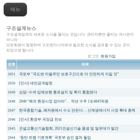
메뉴
구조설계뉴스
구조설계업계의 새로운 소식을 올리는 곳입니다. 관리자뿐만 올리는 게시판이
아니라
모든회원이 동참하여 구조엔지니어에게 필요한 소식을 공유할 수 있는 곳이
되었으면 합니다.
로그인
회원가입
번호
제목
국토부 "국도변 마을주민 보호구간으로 더 안전하게 지킬 것"
2051
[인사] 새만금개발청
2050
상암~수색 입체보행 통로설치 및 획지 통합된다
2049
2040 “해외 환경시장 잡아라”… 작년 수주 1조4845억원
2048
한국종합기술, 폐자원에서 수소 만든다… 신재생에너지 시장 확대 총력
2047
[인사] 환경부 국장급 전보
2046
건설교통신기술협회, 2021건설신기술 품셈 및 일위대가 발간
2045
‘동탄 트램 기본계획’ 국토부 승인 절차 돌입
2044