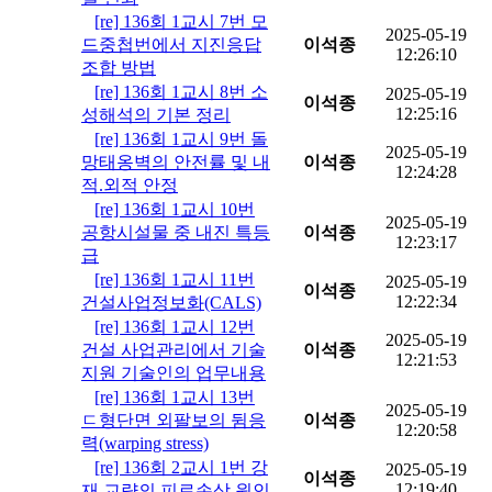
[re] 136회 1교시 7번 모
2025-05-19
드중첩번에서 지진응답
이석종
12:26:10
조합 방법
[re] 136회 1교시 8번 소
2025-05-19
이석종
12:25:16
성해석의 기본 정리
[re] 136회 1교시 9번 돌
2025-05-19
망태옹벽의 안전률 및 내
이석종
12:24:28
적.외적 안정
[re] 136회 1교시 10번
2025-05-19
공항시설물 중 내진 특등
이석종
12:23:17
급
[re] 136회 1교시 11번
2025-05-19
이석종
12:22:34
건설사업정보화(CALS)
[re] 136회 1교시 12번
2025-05-19
건설 사업관리에서 기술
이석종
12:21:53
지원 기술인의 업무내용
[re] 136회 1교시 13번
2025-05-19
ㄷ형단면 외팔보의 뒴응
이석종
12:20:58
력(warping stress)
[re] 136회 2교시 1번 강
2025-05-19
이석종
12:19:40
재 교량의 피로손상 원인