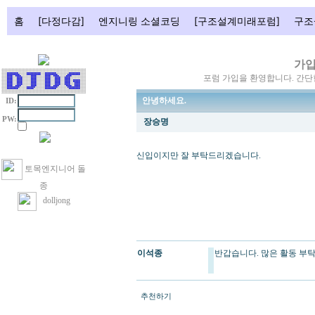
홈
[다정다감]
엔지니링 소셜코딩
[구조설계미래포럼]
구조
가입
포럼 가입을 환영합니다. 간
안녕하세요.
ID:
PW:
장승명
신입이지만 잘 부탁드리겠습니다.
토목엔지니어 돌
종
dolljong
이석종
반갑습니다. 많은 활동 부
추천하기