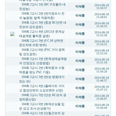
104회 2교시 1번 (RC구조물의 내
2014-08-18
이석종
15:58:57
진성능)
104회 2교시 2번 (번지점프시 끈
2014-08-18
이석종
15:58:01
의 늘음량, 발목 작용하중)
104회 2교시 3번 (중공 RC단면 내
2014-08-18
이석종
15:56:35
민보의 강도검토)
104회 2교시 4번 (2012년 한계상
2014-08-18
이석종
15:55:30
태설계법 활하중 설명)
104회 2교시 5번 (F.C.M 상하면
2014-08-18
이석종
15:54:31
온도차에 의한 변위)
104회 2교시 6번 (PSC 거더 응력
2014-08-18
이석종
15:53:10
및 강도검토)
104회 3교시 1번 (한계상태설계법
2014-08-18
이석종
15:51:19
의 인장강도 산정방법)
104회 3교시 2번 (축하중과 수평
2014-08-18
이석종
15:50:26
하중을 받는 PSC 기둥)
104회 3교시 3번 (탄성 받침대가
2014-08-18
이석종
15:48:57
있는 보)
104회 3교시 4번 (플레이트 거더
2014-08-18
이석종
15:47:13
교 합성단면의 소성모멘트 산정)
104회 3교시 5번 (단순 RC보의 공
2014-08-18
이석종
15:46:07
칭하중산정)
104회 3교시 6번 (화재손상을 입
2014-08-18
이석종
15:44:44
은 강교 조사,손상평가)
104회 4교시 1번 (단철근보의 강