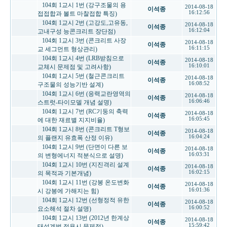
104회 1교시 1번 (강구조물의 용
2014-08-18
이석종
16:12:56
접접합과 볼트 마찰접합 특징)
104회 1교시 2번 (고강도,고유동,
2014-08-18
이석종
16:12:04
고내구성 능콘크리트 장단점)
104회 1교시 3번 (콘크리트 사장
2014-08-18
이석종
16:11:15
교 세그먼트 형상관리)
104회 1교시 4번 (LRB받침으로
2014-08-18
이석종
16:10:01
교체시 문제점 및 고려사항)
104회 1교시 5번 (철근콘크리트
2014-08-18
이석종
16:08:52
구조물의 성능기반 설계)
104회 1교시 6번 (응력교란영역의
2014-08-18
이석종
16:06:46
스트럿-타이모델 개념 설명)
104회 1교시 7번 (RC기둥의 축력
2014-08-18
이석종
16:05:45
에 대한 재료별 지지비율)
104회 1교시 8번 (콘크리트 T형보
2014-08-18
이석종
16:04:24
의 플랜지 유효폭 산정 이유)
104회 1교시 9번 (단면이 다른 보
2014-08-18
이석종
16:03:31
의 변형에너지 적분식으로 설명)
104회 1교시 10번 (지진격리 설계
2014-08-18
이석종
16:02:15
의 목적과 기본개념)
104회 1교시 11번 (강봉 온도변화
2014-08-18
이석종
16:01:36
시 강봉에 가해지는 힘)
104회 1교시 12번 (선형정적 유한
2014-08-18
이석종
16:00:52
요소해석 절차 설명)
104회 1교시 13번 (2012년 한계상
2014-08-18
이석종
15:59:42
태설계법 적용시 문제점)