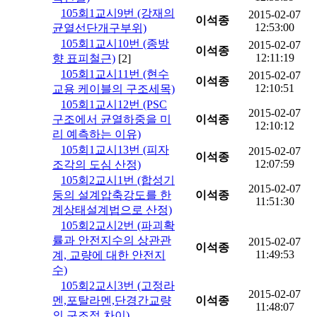
105회1교시9번 (강재의
2015-02-07
이석종
12:53:00
균열선단개구부위)
105회1교시10번 (종방
2015-02-07
이석종
12:11:19
향 표피철근)
[2]
105회1교시11번 (현수
2015-02-07
이석종
12:10:51
교용 케이블의 구조세목)
105회1교시12번 (PSC
2015-02-07
구조에서 균열하중을 미
이석종
12:10:12
리 예측하는 이유)
105회1교시13번 (피자
2015-02-07
이석종
12:07:59
조각의 도심 산정)
105회2교시1번 (합성기
2015-02-07
둥의 설계압축강도를 한
이석종
11:51:30
계상태설계법으로 산정)
105회2교시2번 (파괴확
률과 안전지수의 상관관
2015-02-07
이석종
11:49:53
계, 교량에 대한 안전지
수)
105회2교시3번 (고정라
2015-02-07
멘,포탈라멘,단경간교량
이석종
11:48:07
의 구조적 차이)