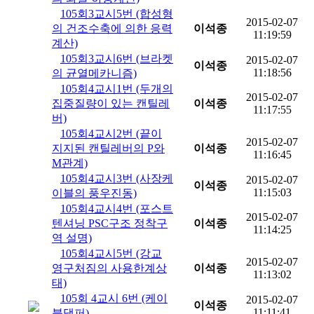
105회3교시5번 (합성형
2015-02-07
의 건조수축에 의한 응력
이석종
11:19:59
계산)
105회3교시6번 (브라켓
2015-02-07
이석종
11:18:56
의 균열메카니즘)
105회4교시1번 (두개의
2015-02-07
집중질량이 있는 캔틸레
이석종
11:17:55
버)
105회4교시2번 (끝이
2015-02-07
지지된 캔틸레버의 P와
이석종
11:16:45
M관계)
105회4교시3번 (사장케
2015-02-07
이석종
11:15:03
이블의 풍우진동)
105회4교시4번 (포스트
2015-02-07
텐셔닝 PSC구조 정착구
이석종
11:14:25
역 설명)
105회4교시5번 (강교
2015-02-07
영구처짐의 사용한계상
이석종
11:13:02
태)
105회 4교시 6번 (케이
2015-02-07
이석종
11:11:41
블댐퍼)