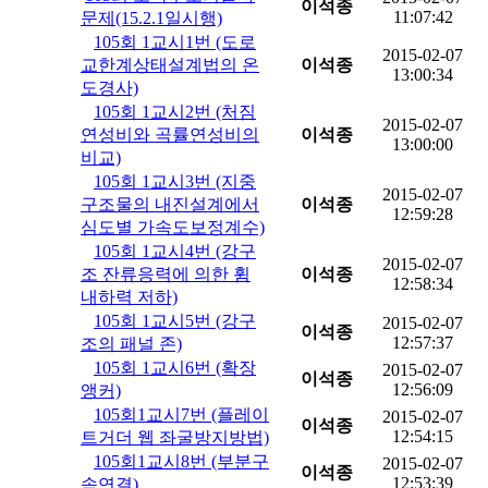
이석종
11:07:42
문제(15.2.1일시행)
105회 1교시1번 (도로
2015-02-07
교한계상태설계법의 온
이석종
13:00:34
도경사)
105회 1교시2번 (처짐
2015-02-07
연성비와 곡률연성비의
이석종
13:00:00
비교)
105회 1교시3번 (지중
2015-02-07
구조물의 내진설계에서
이석종
12:59:28
심도별 가속도보정계수)
105회 1교시4번 (강구
2015-02-07
조 잔류응력에 의한 휨
이석종
12:58:34
내하력 저하)
105회 1교시5번 (강구
2015-02-07
이석종
12:57:37
조의 패널 존)
105회 1교시6번 (확장
2015-02-07
이석종
12:56:09
앵커)
105회1교시7번 (플레이
2015-02-07
이석종
12:54:15
트거더 웹 좌굴방지방법)
105회1교시8번 (부분구
2015-02-07
이석종
12:53:39
속연결)