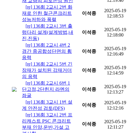
12:19:40
재 교량의 피로손상 원인
[re] 136회 2교시 2번 화
2025-05-19
재로 인한 철근콘크리트
이석종
12:18:53
성능저하와 폭렬
[re] 136회 2교시 3번 출
2025-05-19
렁다리 설계(설계방법,내
이석종
12:18:00
진,진동)
[re] 136회 2교시 4번 2
2025-05-19
경간 중공합성단면의 휨
이석종
12:16:49
응력
[re] 136회 2교시 5번 긴
2025-05-19
장재가 설치된 강재거더
이석종
12:14:59
의 응력
[re] 136회 2교시 6번 1
2025-05-19
단고정,2단힌지 라멘의
이석종
12:13:27
좌굴
[re] 136회 3교시 1번 설
2025-05-19
이석종
12:12:16
계 안전성 검토(DFS)
[re] 136회 3교시 2번 프
리캐스트 PSC 콘크리트
2025-05-19
이석종
12:11:27
부재 인양,운반,가설 고