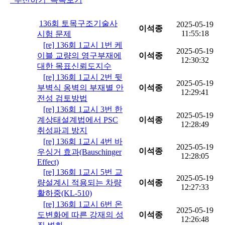
136회 토목구조기술사
2025-05-19
이석종
11:55:18
시험 문제
[re] 136회 1교시 1번 케
2025-05-19
이블 교량의 영구부재에
이석종
12:30:32
대한 목표신뢰도지수
[re] 136회 1교시 2번 뒷
2025-05-19
부벽식 옹벽의 부재별 안
이석종
12:29:41
전성 검토방법
[re] 136회 1교시 3번 한
2025-05-19
계상태설계법에서 PSC
이석종
12:28:49
취성파괴 방지
[re] 136회 1교시 4번 바
2025-05-19
이석종
우싱거 효과(Bauschinger
12:28:05
Effect)
[re] 136회 1교시 5번 교
2025-05-19
량설계시 적용되는 차량
이석종
12:27:33
활하중(KL-510)
[re] 136회 1교시 6번 온
2025-05-19
도변화에 따른 강재의 성
이석종
12:26:48