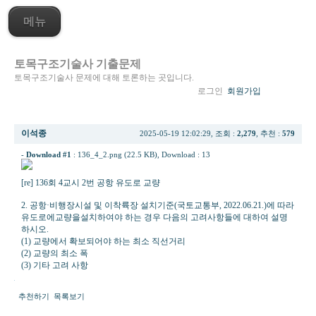
메뉴
토목구조기술사 기출문제
토목구조기술사 문제에 대해 토론하는 곳입니다.
로그인
회원가입
[re] 136회 4교시 2번 공항 유도로 교량
이석종
2025-05-19 12:02:29, 조회 :
2,279
, 추천 :
579
-
Download #1
:
136_4_2.png (22.5 KB)
, Download : 13
[re] 136회 4교시 2번 공항 유도로 교량
2. 공항·비행장시설 및 이착륙장 설치기준(국토교통부, 2022.06.21.)에 따라
유도로에교량을설치하여야 하는 경우 다음의 고려사항들에 대하여 설명
하시오.
(1) 교량에서 확보되어야 하는 최소 직선거리
(2) 교량의 최소 폭
(3) 기타 고려 사항
추천하기
목록보기