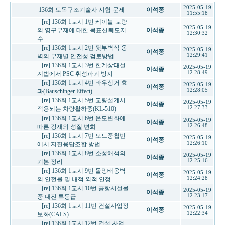
2025-05-19
136회 토목구조기술사 시험 문제
이석종
11:55:18
[re] 136회 1교시 1번 케이블 교량
2025-05-19
의 영구부재에 대한 목표신뢰도지
이석종
12:30:32
수
[re] 136회 1교시 2번 뒷부벽식 옹
2025-05-19
이석종
12:29:41
벽의 부재별 안전성 검토방법
[re] 136회 1교시 3번 한계상태설
2025-05-19
이석종
12:28:49
계법에서 PSC 취성파괴 방지
[re] 136회 1교시 4번 바우싱거 효
2025-05-19
이석종
12:28:05
과(Bauschinger Effect)
[re] 136회 1교시 5번 교량설계시
2025-05-19
이석종
12:27:33
적용되는 차량활하중(KL-510)
[re] 136회 1교시 6번 온도변화에
2025-05-19
이석종
12:26:48
따른 강재의 성질 변화
[re] 136회 1교시 7번 모드중첩번
2025-05-19
이석종
12:26:10
에서 지진응답조합 방법
[re] 136회 1교시 8번 소성해석의
2025-05-19
이석종
12:25:16
기본 정리
[re] 136회 1교시 9번 돌망태옹벽
2025-05-19
이석종
12:24:28
의 안전률 및 내적.외적 안정
[re] 136회 1교시 10번 공항시설물
2025-05-19
이석종
12:23:17
중 내진 특등급
[re] 136회 1교시 11번 건설사업정
2025-05-19
이석종
12:22:34
보화(CALS)
[re] 136회 1교시 12번 건설 사업