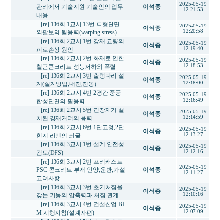
2025-05-19
관리에서 기술지원 기술인의 업무
이석종
12:21:53
내용
[re] 136회 1교시 13번 ㄷ형단면
2025-05-19
이석종
12:20:58
외팔보의 뒴응력(warping stress)
[re] 136회 2교시 1번 강재 교량의
2025-05-19
이석종
12:19:40
피로손상 원인
[re] 136회 2교시 2번 화재로 인한
2025-05-19
이석종
12:18:53
철근콘크리트 성능저하와 폭렬
[re] 136회 2교시 3번 출렁다리 설
2025-05-19
이석종
12:18:00
계(설계방법,내진,진동)
[re] 136회 2교시 4번 2경간 중공
2025-05-19
이석종
12:16:49
합성단면의 휨응력
[re] 136회 2교시 5번 긴장재가 설
2025-05-19
이석종
12:14:59
치된 강재거더의 응력
[re] 136회 2교시 6번 1단고정,2단
2025-05-19
이석종
12:13:27
힌지 라멘의 좌굴
[re] 136회 3교시 1번 설계 안전성
2025-05-19
이석종
12:12:16
검토(DFS)
[re] 136회 3교시 2번 프리캐스트
2025-05-19
PSC 콘크리트 부재 인양,운반,가설
이석종
12:11:27
고려사항
[re] 136회 3교시 3번 초기처짐을
2025-05-19
이석종
12:10:16
갖는 기둥의 압축력과 처짐 관계
[re] 136회 3교시 4번 건설산업 BI
2025-05-19
이석종
12:07:09
M 시행지침(설계자편)