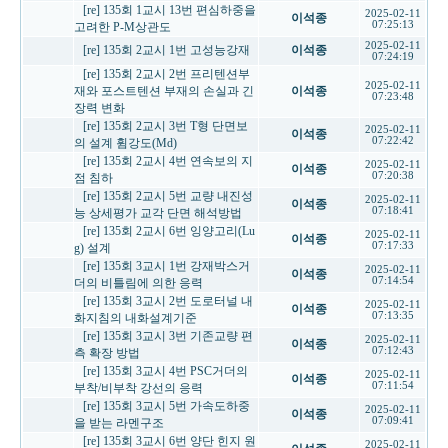
[re] 135회 1교시 13번 편심하중을
2025-02-11
이석종
07:25:13
고려한 P-M상관도
2025-02-11
[re] 135회 2교시 1번 고성능강재
이석종
07:24:19
[re] 135회 2교시 2번 프리텐션부
2025-02-11
재와 포스트텐션 부재의 손실과 긴
이석종
07:23:48
장력 변화
[re] 135회 2교시 3번 T형 단면보
2025-02-11
이석종
07:22:42
의 설계 휨강도(Md)
[re] 135회 2교시 4번 연속보의 지
2025-02-11
이석종
07:20:38
점 침하
[re] 135회 2교시 5번 교량 내진성
2025-02-11
이석종
07:18:41
능 상세평가 교각 단면 해석방법
[re] 135회 2교시 6번 잉양고리(Lu
2025-02-11
이석종
07:17:33
g) 설계
[re] 135회 3교시 1번 강재박스거
2025-02-11
이석종
07:14:54
더의 비틀림에 의한 응력
[re] 135회 3교시 2번 도로터널 내
2025-02-11
이석종
07:13:35
화지침의 내화설계기준
[re] 135회 3교시 3번 기존교량 편
2025-02-11
이석종
07:12:43
측 확장 방법
[re] 135회 3교시 4번 PSC거더의
2025-02-11
이석종
07:11:54
부착/비부착 강선의 응력
[re] 135회 3교시 5번 가속도하중
2025-02-11
이석종
07:09:41
을 받는 라멘구조
[re] 135회 3교시 6번 양단 힌지 원
2025-02-11