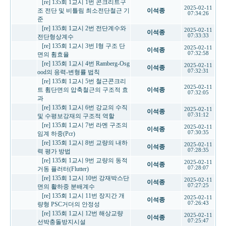
[re] 135회 1교시 1번 콘크리트구
2025-02-11
조 전단 및 비틀림 최소전단철근 기
이석종
07:34:26
준
[re] 135회 1교시 2번 전단계수와
2025-02-11
이석종
07:33:33
전단형상계수
[re] 135회 1교시 3번 I형 구조 단
2025-02-11
이석종
07:32:58
면의 휨효율
[re] 135회 1교시 4번 Ramberg-Osg
2025-02-11
이석종
07:32:31
ood의 응력-변형률 법칙
[re] 135회 1교시 5번 철근콘크리
2025-02-11
트 휨단면의 압축철근의 구조적 효
이석종
07:32:05
과
[re] 135회 1교시 6번 강교의 수직
2025-02-11
이석종
07:31:12
및 수평보강재의 구조적 역할
[re] 135회 1교시 7번 라멘 구조의
2025-02-11
이석종
07:30:35
임계 하중(Pcr)
[re] 135회 1교시 8번 교량의 내하
2025-02-11
이석종
07:28:35
력 평가 방법
[re] 135회 1교시 9번 교량의 동적
2025-02-11
이석종
07:28:07
거동 플러터(Flutter)
[re] 135회 1교시 10번 강재박스단
2025-02-11
이석종
07:27:25
면의 활하중 분배계수
[re] 135회 1교시 11번 장지간 개
2025-02-11
이석종
07:26:43
량형 PSC거더의 안정성
[re] 135회 1교시 12번 해상교량
2025-02-11
이석종
07:25:47
선박충돌방지시설