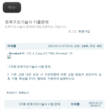
메뉴
토목구조기술사 기출문제
토목구조기술사 문제에 대해 토론하는 곳입니다.
로그인
회원가입
[re] 135회 4교시 2번 교량 내진보강서 받침과 전단키 상호 거동
이석종
2025-02-11 07:03:45, 조회 :
2,691
, 추천 :
825
-
Download #1
:
135_4_2.png (14.7 KB)
, Download : 35
>135회 토목구조기술사 시험 문제
2. 기존 교량 내진 보강 시 지진하중에 따른 교량 받침과 전단키의 상
호 거동 특성을 3가지 형태로 구분하여 설명하시오.
추천하기
목록보기
2025-02-11
135회 토목구조기술사 시험 문제
이석종
06:49:17