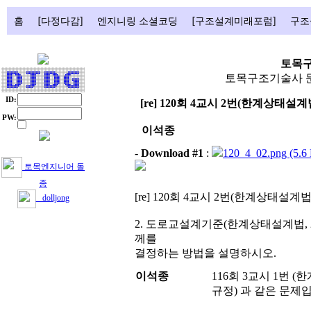
홈
[다정다감]
엔지니링 소셜코딩
[구조설계미래포럼]
구조
토목
토목구조기술사 문
ID:
[re] 120회 4교시 2번(한계상태
PW:
이석종
-
Download #1
:
120_4_02.png (5.6
토목엔지니어 돌
종
[re] 120회 4교시 2번(한계상태설
dolljong
2. 도로교설계기준(한계상태설계법, 
께를
결정하는 방법을 설명하시오.
이석종
116회 3교시 1번
규정) 과 같은 문제