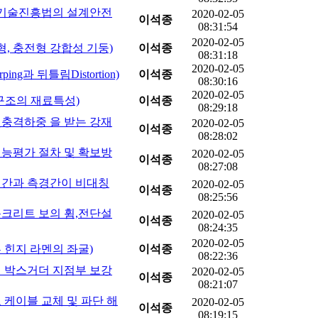
번(건설기술진흥법의 설계안전
2020-02-05
이석종
08:31:54
2020-02-05
매입형, 충전형 강합성 기둥)
이석종
08:31:18
2020-02-05
ping과 뒤틀림Distortion)
이석종
08:30:16
2020-02-05
PSC구조의 재료특성)
이석종
08:29:18
반복및충격하중 을 받는 강재
2020-02-05
이석종
08:28:02
내진성능평가 절차 및 확보방
2020-02-05
이석종
08:27:08
중앙경간과 측경간이 비대칭
2020-02-05
이석종
08:25:56
철근콘크리트 보의 휨,전단설
2020-02-05
이석종
08:24:35
2020-02-05
점부 힌지 라멘의 좌굴)
이석종
08:22:36
강합성 박스거더 지점부 보강
2020-02-05
이석종
08:21:07
장교 케이블 교체 및 파단 해
2020-02-05
이석종
08:19:15