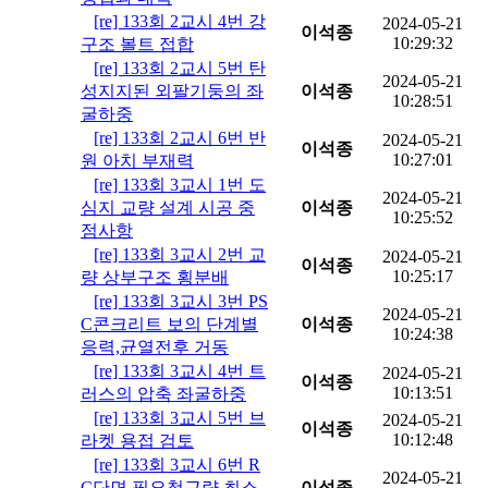
[re] 133회 2교시 4번 강
2024-05-21
이석종
10:29:32
구조 볼트 접합
[re] 133회 2교시 5번 탄
2024-05-21
성지지된 외팔기둥의 좌
이석종
10:28:51
굴하중
[re] 133회 2교시 6번 반
2024-05-21
이석종
10:27:01
원 아치 부재력
[re] 133회 3교시 1번 도
2024-05-21
심지 교량 설계 시공 중
이석종
10:25:52
점사항
[re] 133회 3교시 2번 교
2024-05-21
이석종
10:25:17
량 상부구조 횡분배
[re] 133회 3교시 3번 PS
2024-05-21
C콘크리트 보의 단계별
이석종
10:24:38
응력,균열전후 거동
[re] 133회 3교시 4번 트
2024-05-21
이석종
10:13:51
러스의 압축 좌굴하중
[re] 133회 3교시 5번 브
2024-05-21
이석종
10:12:48
라켓 용접 검토
[re] 133회 3교시 6번 R
2024-05-21
C단면 필요철근량,최소
이석종