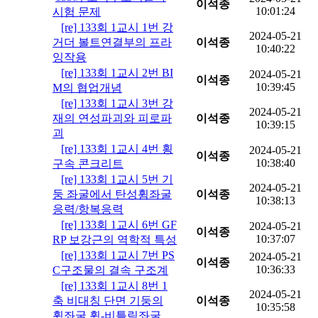
이석종
10:01:24
시험 문제
[re] 133회 1교시 1번 강
2024-05-21
거더 볼트연결부의 프라
이석종
10:40:22
잉작용
[re] 133회 1교시 2번 BI
2024-05-21
이석종
10:39:45
M의 협업개념
[re] 133회 1교시 3번 강
2024-05-21
재의 연성파괴와 피로파
이석종
10:39:15
괴
[re] 133회 1교시 4번 횡
2024-05-21
이석종
10:38:40
구속 콘크리트
[re] 133회 1교시 5번 기
2024-05-21
둥 좌굴에서 탄성휨좌굴
이석종
10:38:13
응력/항복응력
[re] 133회 1교시 6번 GF
2024-05-21
이석종
10:37:07
RP 보강근의 역학적 특성
[re] 133회 1교시 7번 PS
2024-05-21
이석종
10:36:33
C구조물의 결속 구조계
[re] 133회 1교시 8번 1
2024-05-21
축 비대칭 단면 기둥의
이석종
10:35:58
휨좌굴,휨-비틀림좌굴