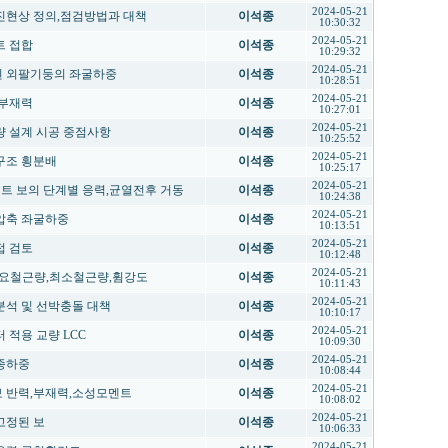
2024-05-21
물 공진현상 정의,점검방법과 대책
이석종
10:30:32
2024-05-21
볼트 접합
이석종
10:29:32
2024-05-21
지지된 외팔기둥의 좌굴하중
이석종
10:28:51
2024-05-21
치 부재력
이석종
10:27:01
2024-05-21
 교량 설계 시공 중점사항
이석종
10:25:52
2024-05-21
상부구조 횡분배
이석종
10:25:17
2024-05-21
C콘크리트 보의 단계별 응력,균열전후 거동
이석종
10:24:38
2024-05-21
의 압축 좌굴하중
이석종
10:13:51
2024-05-21
용접 검토
이석종
10:12:48
2024-05-21
단면 필요철근량,최소철근량,휨강도
이석종
10:11:43
2024-05-21
괴 분석 및 선박충돌 대책
이석종
10:10:17
2024-05-21
이터 적용 교량 LCC
이석종
10:09:30
2024-05-21
 종하중
이석종
10:08:44
2024-05-21
고정보 반력,부재력,소성모멘트
이석종
10:08:02
2024-05-21
 고정된 보
이석종
10:06:33
2024-05-21