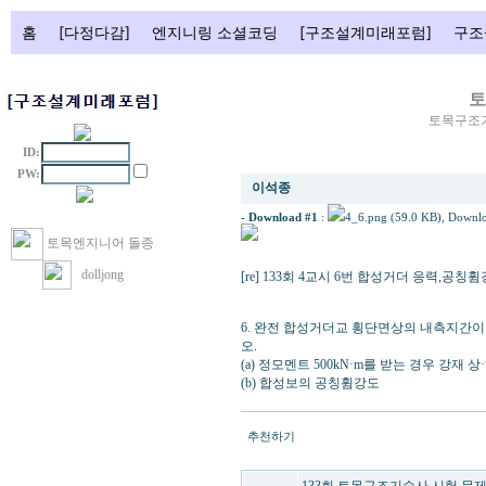
홈
[다정다감]
엔지니링 소셜코딩
[구조설계미래포럼]
구조
토
토목구조기
ID:
[re] 133회 4교시 6번 합성거더 응력,공
PW:
이석종
-
Download #1
:
4_6.png (59.0 KB)
, Downlo
토목엔지니어 돌종
dolljong
[re] 133회 4교시 6번 합성거더 응력,공칭
6. 완전 합성거더교 횡단면상의 내측지간이 
오.
(a) 정모멘트 500kN·m를 받는 경우 강재
(b) 합성보의 공칭휨강도
추천하기