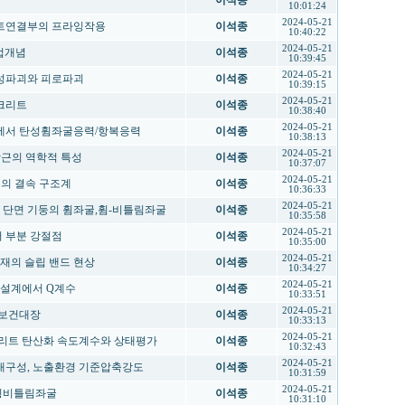
제
이석종
10:01:24
2024-05-21
더 볼트연결부의 프라잉작용
이석종
10:40:22
2024-05-21
협업개념
이석종
10:39:45
2024-05-21
의 연성파괴와 피로파괴
이석종
10:39:15
2024-05-21
콘크리트
이석종
10:38:40
2024-05-21
둥 좌굴에서 탄성휨좌굴응력/항복응력
이석종
10:38:13
2024-05-21
 보강근의 역학적 특성
이석종
10:37:07
2024-05-21
구조물의 결속 구조계
이석종
10:36:33
2024-05-21
 비대칭 단면 기둥의 휨좌굴,휨-비틀림좌굴
이석종
10:35:58
2024-05-21
에서 부분 강절점
이석종
10:35:00
2024-05-21
중 부재의 슬립 밴드 현상
이석종
10:34:27
2024-05-21
축재 설계에서 Q계수
이석종
10:33:51
2024-05-21
안전보건대장
이석종
10:33:13
2024-05-21
철근콘크리트 탄산화 속도계수와 상태평가
이석종
10:32:43
2024-05-21
리트 내구성, 노출환경 기준압축강도
이석종
10:31:59
2024-05-21
의 횡비틀림좌굴
이석종
10:31:10