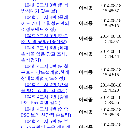
104회 3교시 3번 (탄성
2014-08-18
이석종
15:48:57
받침대가 있는 보)
104회 3교시 4번 (플레
2014-08-18
이트 거더교 합성단면의
이석종
15:47:13
소성모멘트 산정)
104회 3교시 5번 (단순
2014-08-18
이석종
15:46:07
RC보의 공칭하중산정)
104회 3교시 6번 (화재
2014-08-18
손상을 입은 강교 조사,
이석종
15:44:44
손상평가)
104회 4교시 1번 (단철
2014-08-18
근보의 강도설계법,한계
이석종
15:43:15
상태설계법 강도산정)
104회 4교시 2번 (편십
2014-08-18
이석종
15:41:20
을 받는 강재교각 설계)
104회 4교시 3번 (강결
2014-08-18
이석종
15:39:56
PSC Box 격별 설계)
104회 4교시 4번 (연속
2014-08-18
이석종
15:38:26
PSC 보의 신장량,손실량)
104회 4교시 5번 (단부
2014-08-18
에 스프링이 붙은 캔틸레
이석종