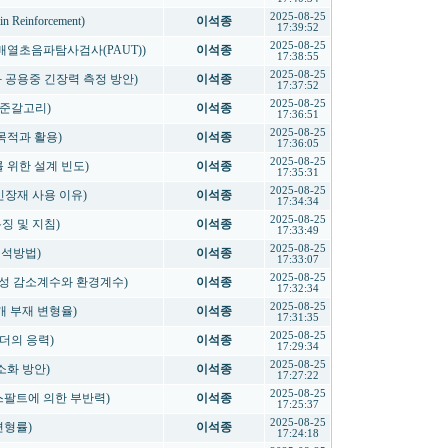
2025-08-25
Reinforcement)
이석종
17:39:52
2025-08-25
위상배열초음파탐사검사(PAUT))
이석종
17:38:55
2025-08-25
공중과 공용중 긴장력 측정 방안)
이석종
17:37:52
2025-08-25
 표준갈고리)
이석종
17:36:51
2025-08-25
 목적과 활용)
이석종
17:36:05
2025-08-25
계를 위한 설계 빈도)
이석종
17:35:31
2025-08-25
도 긴장재 사용 이유)
이석종
17:34:34
2025-08-25
 특징 및 지침)
이석종
17:33:49
2025-08-25
 해석방법)
이석종
17:33:07
2025-08-25
 내구성 감소계수와 환경계수)
이석종
17:32:34
2025-08-25
 3개 부재 변형율)
이석종
17:31:35
2025-08-25
 거더의 응력)
이석종
17:29:34
2025-08-25
최소화 방안)
이석종
17:27:22
2025-08-25
스아스팔트에 의한 부반력)
이석종
17:25:37
2025-08-25
면변형률)
이석종
17:24:18