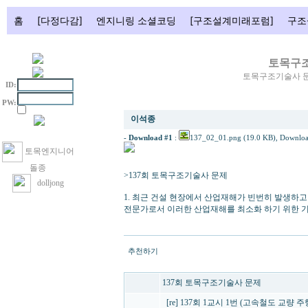
홈
[다정다감]
엔지니링 소셜코딩
[구조설계미래포럼]
구조
토목구
토목구조기술사 문
ID:
[re] 137회 2교시 1번 (건설현장 산재 최소화 방안)
PW:
이석종
-
Download #1
:
137_02_01.png (19.0 KB)
, Downloa
토목엔지니어
돌종
>137회 토목구조기술사 문제
dolljong
1. 최근 건설 현장에서 산업재해가 빈번히 발생하고 
전문가로서 이러한 산업재해를 최소화 하기 위한 기
추천하기
137회 토목구조기술사 문제
[re] 137회 1교시 1번 (고속철도 교량