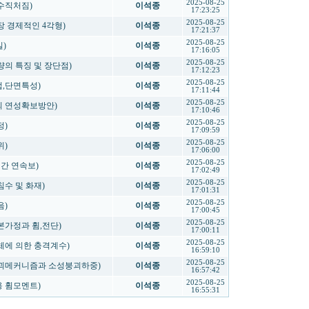
2025-08-25
 수직처짐)
이석종
17:23:25
2025-08-25
가장 경제적인 4각형)
이석종
17:21:37
2025-08-25
실)
이석종
17:16:05
2025-08-25
 교량의 특징 및 장단점)
이석종
17:12:23
2025-08-25
방법,단면특성)
이석종
17:11:44
2025-08-25
부재의 연성확보방안)
이석종
17:10:46
2025-08-25
정)
이석종
17:09:59
2025-08-25
위)
이석종
17:06:00
2025-08-25
3경간 연속보)
이석종
17:02:49
2025-08-25
 침수 및 화재)
이석종
17:01:31
2025-08-25
음)
이석종
17:00:45
2025-08-25
 기본가정과 휨,전단)
이석종
17:00:11
2025-08-25
 물체에 의한 충격계수)
이석종
16:59:10
2025-08-25
물의 붕괴메커니즘과 소성붕괴하중)
이석종
16:57:42
2025-08-25
허용 휨모멘트)
이석종
16:55:31