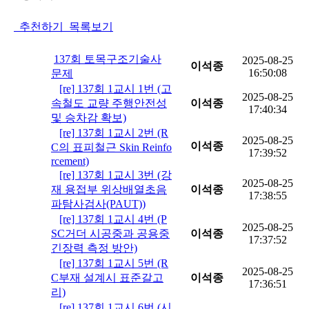
추천하기
목록보기
137회 토목구조기술사
2025-08-25
이석종
16:50:08
문제
[re] 137회 1교시 1번 (고
2025-08-25
속철도 교량 주행안전성
이석종
17:40:34
및 승차감 확보)
[re] 137회 1교시 2번 (R
2025-08-25
이석종
C의 표피철근 Skin Reinfo
17:39:52
rcement)
[re] 137회 1교시 3번 (강
2025-08-25
재 용접부 위상배열초음
이석종
17:38:55
파탐사검사(PAUT))
[re] 137회 1교시 4번 (P
2025-08-25
SC거더 시공중과 공용중
이석종
17:37:52
긴장력 측정 방안)
[re] 137회 1교시 5번 (R
2025-08-25
C부재 설계시 표준갈고
이석종
17:36:51
리)
[re] 137회 1교시 6번 (시