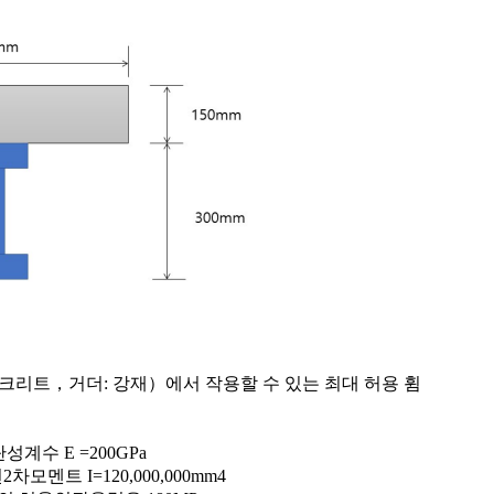
콘크리트，거더: 강재）에서 작용할 수 있는 최대 허용 휨
성계수 E =200GPa
차모멘트 I=120,000,000mm4