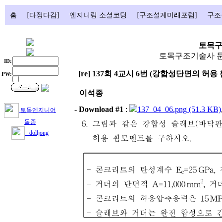
홈
[다정다감]
엔지니링 소셜코딩
[구조설계미래포럼]
구조
토목구
토목구조기술사 문
ID:
[re] 137회 4교시 6번 (강합성단면의 허용
PW:
이석종
-
Download #1
:
137_04_06.png (51.3 KB)
토목엔지니어
돌종
dolljong