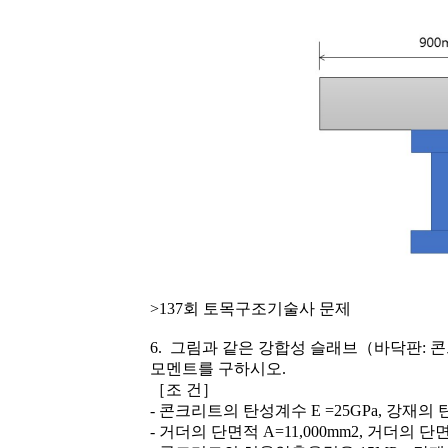
>137회 토목구조기술사 문제
6. 그림과 같은 강합성 슬래브（바닥판: 
모멘트를 구하시오.
［조 건］
- 콘크리트의 탄성계수 E =25GPa, 강재의 탄
- 거더의 단면적 A=11,000mm2, 거더의 단면2