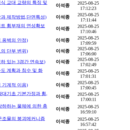
반일체식 교대 교량의 특징 및
2025-08-25
이석종
17:12:23
2025-08-25
원형강과 제작방법,단면특성)
이석종
17:11:44
(콘크리트 휨부재의 연성확보
2025-08-25
이석종
17:10:46
2025-08-25
력식 옹벽의 안정)
이석종
17:09:59
2025-08-25
민보의 단부 변위)
이석종
17:06:00
2025-08-25
지점침하 있는 3경간 연속보)
이석종
17:02:49
지하차도 계획과 침수 및 화
2025-08-25
이석종
17:01:31
2025-08-25
근의 기계적 이음)
이석종
17:00:45
교량 확대기초 기본가정과 휨,
2025-08-25
이석종
17:00:11
보에 낙하하는 물체에 의한 충
2025-08-25
이석종
16:59:10
(뼈대 구조물의 붕괴메커니즘
2025-08-25
이석종
16:57:42