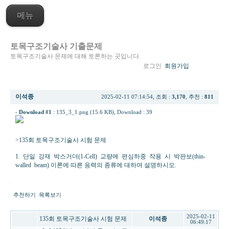
메뉴
토목구조기술사 기출문제
토목구조기술사 문제에 대해 토론하는 곳입니다.
로그인
회원가입
[re] 135회 3교시 1번 강재박스거더의 비틀림에 의한 응력
이석종
2025-02-11 07:14:54, 조회 :
3,170
, 추천 :
811
-
Download #1
:
135_3_1.png (15.6 KB)
, Download : 39
>135회 토목구조기술사 시험 문제
1. 단일 강재 박스거더(1-Cell) 교량에 편심하중 작용 시 박판보(thin-
walled beam) 이론에 따른 응력의 종류에 대하여 설명하시오.
추천하기
목록보기
2025-02-11
135회 토목구조기술사 시험 문제
이석종
06:49:17