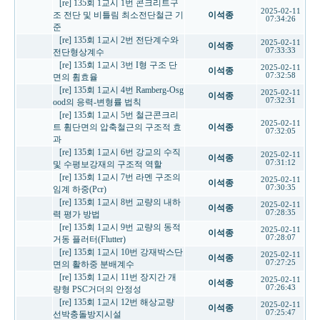
[re] 135회 1교시 1번 콘크리트구
2025-02-11
조 전단 및 비틀림 최소전단철근 기
이석종
07:34:26
준
[re] 135회 1교시 2번 전단계수와
2025-02-11
이석종
07:33:33
전단형상계수
[re] 135회 1교시 3번 I형 구조 단
2025-02-11
이석종
07:32:58
면의 휨효율
[re] 135회 1교시 4번 Ramberg-Osg
2025-02-11
이석종
07:32:31
ood의 응력-변형률 법칙
[re] 135회 1교시 5번 철근콘크리
2025-02-11
트 휨단면의 압축철근의 구조적 효
이석종
07:32:05
과
[re] 135회 1교시 6번 강교의 수직
2025-02-11
이석종
07:31:12
및 수평보강재의 구조적 역할
[re] 135회 1교시 7번 라멘 구조의
2025-02-11
이석종
07:30:35
임계 하중(Pcr)
[re] 135회 1교시 8번 교량의 내하
2025-02-11
이석종
07:28:35
력 평가 방법
[re] 135회 1교시 9번 교량의 동적
2025-02-11
이석종
07:28:07
거동 플러터(Flutter)
[re] 135회 1교시 10번 강재박스단
2025-02-11
이석종
07:27:25
면의 활하중 분배계수
[re] 135회 1교시 11번 장지간 개
2025-02-11
이석종
07:26:43
량형 PSC거더의 안정성
[re] 135회 1교시 12번 해상교량
2025-02-11
이석종
07:25:47
선박충돌방지시설