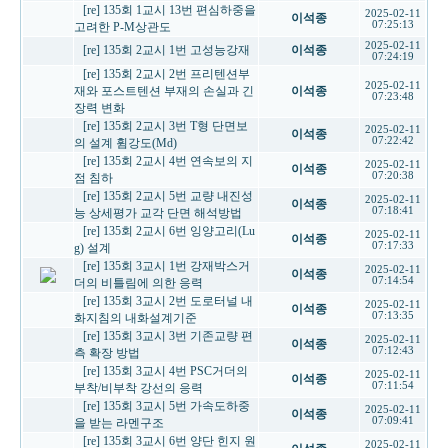
[re] 135회 1교시 13번 편심하중을
2025-02-11
이석종
07:25:13
고려한 P-M상관도
2025-02-11
[re] 135회 2교시 1번 고성능강재
이석종
07:24:19
[re] 135회 2교시 2번 프리텐션부
2025-02-11
재와 포스트텐션 부재의 손실과 긴
이석종
07:23:48
장력 변화
[re] 135회 2교시 3번 T형 단면보
2025-02-11
이석종
07:22:42
의 설계 휨강도(Md)
[re] 135회 2교시 4번 연속보의 지
2025-02-11
이석종
07:20:38
점 침하
[re] 135회 2교시 5번 교량 내진성
2025-02-11
이석종
07:18:41
능 상세평가 교각 단면 해석방법
[re] 135회 2교시 6번 잉양고리(Lu
2025-02-11
이석종
07:17:33
g) 설계
[re] 135회 3교시 1번 강재박스거
2025-02-11
이석종
07:14:54
더의 비틀림에 의한 응력
[re] 135회 3교시 2번 도로터널 내
2025-02-11
이석종
07:13:35
화지침의 내화설계기준
[re] 135회 3교시 3번 기존교량 편
2025-02-11
이석종
07:12:43
측 확장 방법
[re] 135회 3교시 4번 PSC거더의
2025-02-11
이석종
07:11:54
부착/비부착 강선의 응력
[re] 135회 3교시 5번 가속도하중
2025-02-11
이석종
07:09:41
을 받는 라멘구조
[re] 135회 3교시 6번 양단 힌지 원
2025-02-11