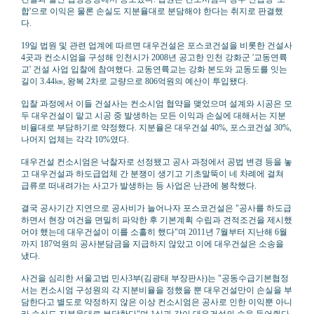
합'으로 이익은 물론 손실도 지분율대로 분담해야 한다는 취지로 판결했
다.
19일 법원 및 관련 업계에 따르면 대우건설은 포스코건설을 비롯한 건설사
4곳과 컨소시엄을 구성해 인천시가 2008년 공고한 인천 강화군 '교동연륙
교' 건설 사업 입찰에 참여했다. 교동연륙교는 강화 본도와 교동도를 잇는
길이 3.44㎞, 왕복 2차로 교량으로 806억원의 예산이 투입됐다.
입찰 과정에서 이들 건설사는 컨소시엄 협약을 맺었으며 설계와 시공은 모
두 대우건설이 맡고 시공 중 발생하는 모든 이익과 손실에 대해서는 지분
비율대로 부담하기로 약정했다. 지분율은 대우건설 40%, 포스코건설 30%,
나머지 업체는 각각 10%였다.
대우건설 컨소시엄은 낙찰자로 선정됐고 공사 과정에서 공법 변경 등을 놓
고 대우건설과 하도급업체 간 분쟁이 생기고 기초말뚝이 네 차례에 걸쳐
급류로 떠내려가는 사고가 발생하는 등 사업은 난관에 봉착했다.
결국 공사기간 지연으로 공사비가 늘어나자 포스코건설은 "공사를 하도급
하면서 현장 여건을 면밀히 파악한 후 기본계획 수립과 견적조건을 제시했
어야 했는데 대우건설이 이를 소홀히 했다"며 2011년 7월부터 지난해 6월
까지 187억원의 공사분담금을 지급하지 않았고 이에 대우건설은 소송을
냈다.
사건을 심리한 서울고법 민사3부(김광태 부장판사)는 "공동수급기본협정
서는 컨소시엄 구성원의 각 지분비율을 정했을 뿐 대우건설만이 손실을 부
담한다고 별도로 약정하지 않은 이상 컨소시엄은 공사로 인한 이익뿐 아니