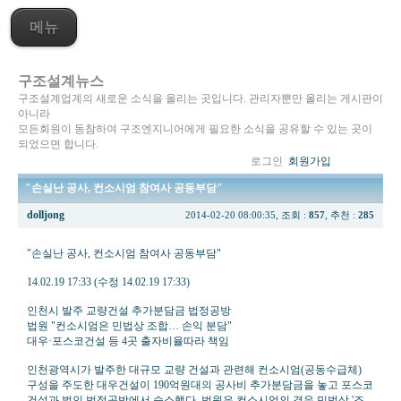
메뉴
구조설계뉴스
구조설계업계의 새로운 소식을 올리는 곳입니다. 관리자뿐만 올리는 게시판이
아니라
모든회원이 동참하여 구조엔지니어에게 필요한 소식을 공유할 수 있는 곳이
되었으면 합니다.
로그인
회원가입
"손실난 공사, 컨소시엄 참여사 공동부담"
dolljong
2014-02-20 08:00:35, 조회 :
857
, 추천 :
285
"손실난 공사, 컨소시엄 참여사 공동부담"
14.02.19 17:33 (수정 14.02.19 17:33)
인천시 발주 교량건설 추가분담금 법정공방
법원 "컨소시엄은 민법상 조합… 손익 분담"
대우·포스코건설 등 4곳 출자비율따라 책임
인천광역시가 발주한 대규모 교량 건설과 관련해 컨소시엄(공동수급체)
구성을 주도한 대우건설이 190억원대의 공사비 추가분담금을 놓고 포스코
건설과 벌인 법정공방에서 승소했다. 법원은 컨소시엄의 경우 민법상 '조