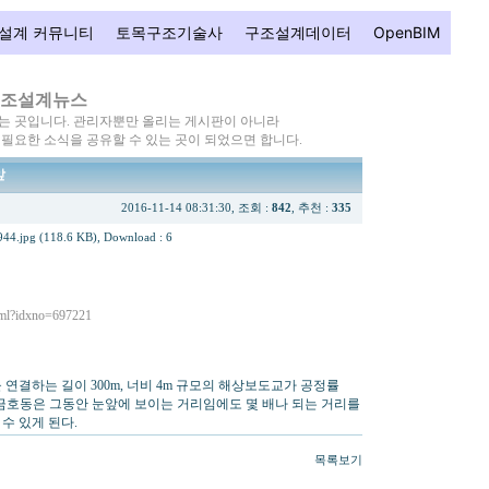
설계 커뮤니티
토목구조기술사
구조설계데이터
OpenBIM
조설계뉴스
는 곳입니다. 관리자뿐만 올리는 게시판이 아니라
요한 소식을 공유할 수 있는 곳이 되었으면 합니다.
앞
2016-11-14 08:31:30, 조회 :
842
, 추천 :
335
44.jpg (118.6 KB)
, Download : 6
html?idxno=697221
연결하는 길이 300m, 너비 4m 규모의 해상보도교가 공정률
 금호동은 그동안 눈앞에 보이는 거리임에도 몇 배나 되는 거리를
수 있게 된다.
목록보기