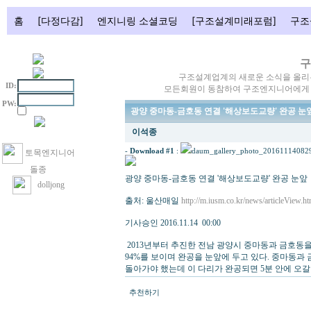
홈
[다정다감]
엔지니링 소셜코딩
[구조설계미래포럼]
구조
구
구조설계업계의 새로운 소식을 올리
ID:
모든회원이 동참하여 구조엔지니어에게 필
PW:
광양 중마동-금호동 연결 '해상보도교량' 완공 눈
이석종
-
Download #1
:
daum_gallery_photo_201611140829
토목엔지니어
돌종
광양 중마동-금호동 연결 '해상보도교량' 완공 눈앞
dolljong
출처: 울산매일
http://m.iusm.co.kr/news/articleView.
기사승인 2016.11.14 00:00
2013년부터 추진한 전남 광양시 중마동과 금호동을 
94%를 보이며 완공을 눈앞에 두고 있다. 중마동과
돌아가야 했는데 이 다리가 완공되면 5분 안에 오갈 
추천하기