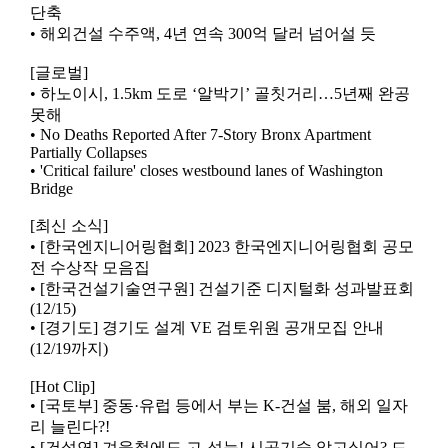
단축
• 해외건설 수주액, 4년 연속 300억 달러 넘어설 듯
[글로벌]
• 하노이시, 1.5km 도로 ‘알박기’ 골칫거리…5년째 완공
못해
• No Deaths Reported After 7-Story Bronx Apartment
Partially Collapses
• 'Critical failure' closes westbound lanes of Washington
Bridge
[최신 소식]
• [한국엔지니어링협회] 2023 한국엔지니어링협회 공모
전 수상작 모음집
• [한국건설기술연구원] 건설기준 디지털화 성과발표회
(12/15)
• [경기도] 경기도 설계 VE 검토위원 공개모집 안내
(12/19까지)
[Hot Clip]
• [국토부] 중동·유럽 등에서 부는 K-건설 붐, 해외 일자
리 늘린다?!
• [건설연] 겨울철에도 고-성능! 시공기술 알고싶어? 드