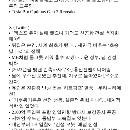
루와 드루와!
• Tesla Bot Optimus Gen 2 Revealed
X (Twitter)
• "엑스포 유치 실패 했으니 가덕도 신공항 건설 백지화
해야"
• 뒤집은 순간, 세계 최초가 됐다…새만금 비추는 ‘초승
달 다리’의 정체
• MB처럼 물그릇 키워 홍수 막겠다…윤 정부, 댐 건설
박차
• [2023년을 빛낸 건축사사무소] ⑧선진엔지니어링
• 달에 우주선 보냈던 추진체, 지구로 돌아왔다 [우주로
간다]
• 유럽은 친환경 난방 돕는 '히트펌프' 열풍…우리나라에
선?
• "기후위기론은 선전·선동, 실존적 위협 아냐"…세계적
석학 입 열었다
• 2100억 투입된 포항 영일만항 방파제 보강공사 준공
• 서해안-수도권 동남부 고속철도 잇는다
• 내년부터 LH 입찰에 ‘건설 로봇’ 배점 신설