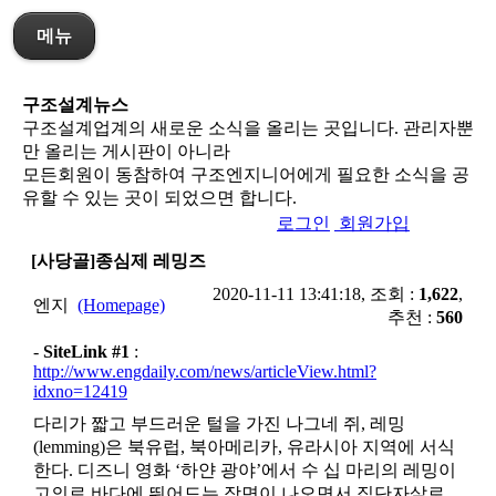
메뉴
구조설계뉴스
구조설계업계의 새로운 소식을 올리는 곳입니다. 관리자뿐
만 올리는 게시판이 아니라
모든회원이 동참하여 구조엔지니어에게 필요한 소식을 공
유할 수 있는 곳이 되었으면 합니다.
로그인
회원가입
[사당골]종심제 레밍즈
2020-11-11 13:41:18, 조회 :
1,622
,
엔지
(Homepage)
추천 :
560
-
SiteLink #1
:
http://www.engdaily.com/news/articleView.html?
idxno=12419
다리가 짧고 부드러운 털을 가진 나그네 쥐, 레밍
(lemming)은 북유럽, 북아메리카, 유라시아 지역에 서식
한다. 디즈니 영화 ‘하얀 광야’에서 수 십 마리의 레밍이
고의로 바다에 뛰어드는 장면이 나오면서 집단자살로