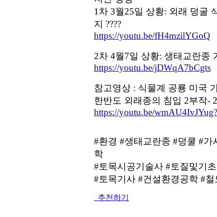
1차 3월25일 상황: 외래 덩
지 ????
https://youtu.be/fH4mzilYGoQ
2차 4월7일 상황: 생태교란종
https://youtu.be/jDWqA7bCgts
참고영상 : 식물계 공룡 미국 
한반도 외래종의 침입 2부작- 2편 
https://youtu.be/wmAU4IvJY
#환경 #생태교란종 #덩쿨 #가
학
#토목시공기술사 #토질및기
#토목기사 #건설환경공학 #
추천하기