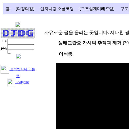
홈
[다정다감]
엔지니링 소셜코딩
[구조설계미래포럼]
구조
자유로운 글을 올리는 곳입니다. 지나친 
ID:
생태교란종 가시박 추적과 제거 (2025.
PW:
이석종
토목엔지니어 돌
종
dolljong