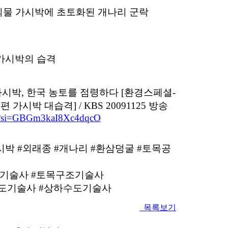
굴 식물 가시박에 초토화된 개나리 군락
 가시박의 습격
가시박, 한국 농토를 점령하다 [환경스페셜-
가시박 대습격] / KBS 20091125 방송
ug?si=GBGm3kaI8Xc4dqcO
시박 #외래종 #개나리 #환삼덩굴 #토목공
초기술사 #토목구조기술사
철도기술사 #상하수도기술사
목록보기