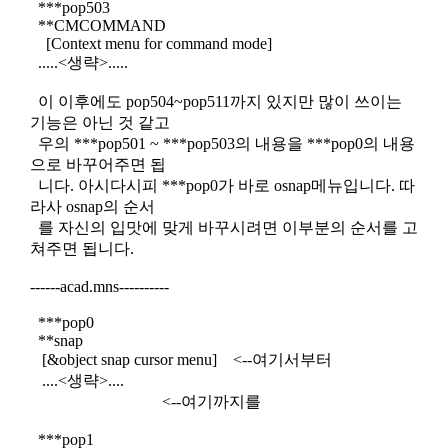
***pop503
**CMCOMMAND
[Context menu for command mode]
.....<생략>.....
이 이후에도 pop504~pop511까지 있지만 많이 쓰이는
기능은 아닌 것 같고
우의 ***pop501 ~ ***pop503의 내용을 ***pop0의 내용
으로 바꾸어주면 됩
니다. 아시다시피 ***pop0가 바로 osnap메뉴입니다. 따
라사 osnap의 순서
를 자신의 입맛에 맞게 바꾸시려면 이부분의 순서를 고
쳐주면 됩니다.
------acad.mns----------
***pop0
**snap
[&object snap cursor menu] <--여기서부터
....<생략>....
<--여기까지를
***pop1