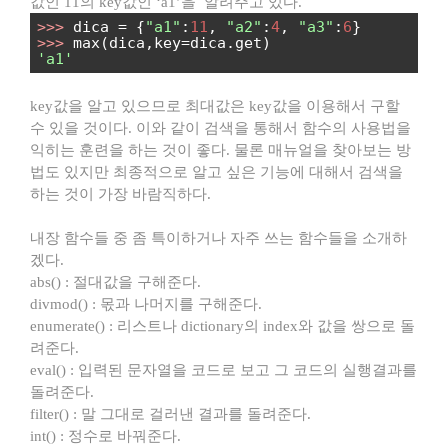
값인 11의 key값인 ‘a1’을 알려주고 있다.
>>>
dica = {
"a1"
:
11
,
"a2"
:
4
,
"a3"
:
6
}
>>>
max(dica,key=dica.get)
'a1'
key값을 알고 있으므로 최대값은 key값을 이용해서 구할
수 있을 것이다. 이와 같이 검색을 통해서 함수의 사용법을
익히는 훈련을 하는 것이 좋다. 물론 매뉴얼을 찾아보는 방
법도 있지만 최종적으로 알고 싶은 기능에 대해서 검색을
하는 것이 가장 바람직하다.
내장 함수들 중 좀 특이하거나 자주 쓰는 함수들을 소개하
겠다.
abs() : 절대값을 구해준다.
divmod() : 몫과 나머지를 구해준다.
enumerate() : 리스트나 dictionary의 index와 값을 쌍으로 돌
려준다.
eval() : 입력된 문자열을 코드로 보고 그 코드의 실행결과를
돌려준다.
filter() : 말 그대로 걸러낸 결과를 돌려준다.
int() : 정수로 바꿔준다.