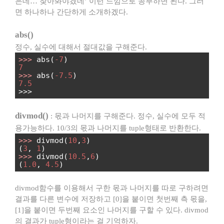
은데… 찾아봐야겠네’ 이런 느낌으로 공부하면 된다. 그러
면 하나하나 간단하게 소개하겠다.
abs()
정수, 실수에 대해서 절대값을 구해준다.
>>>
abs(
-7
)
7
>>>
abs(
-7.5
)
7.5
>>>
divmod()
: 몫과 나머지를 구해준다. 정수, 실수에 모두 적
용가능하다. 10/3의 몫과 나머지를 tuple형태로 반환한다.
>>>
divmod(
10
,
3
)
(
3
,
1
)
>>>
divmod(
10.5
,
6
)
(
1.0
,
4.5
)
divmod함수를 이용해서 구한 몫과 나머지를 따로 구하려면
결과를 다른 변수에 저장하고 [0]을 붙이면 첫번째 측 몫을,
[1]을 붙이면 두번째 요소인 나머지를 구할 수 있다. divmod
의 결과가 tuple형이라는 걸 기억하자.