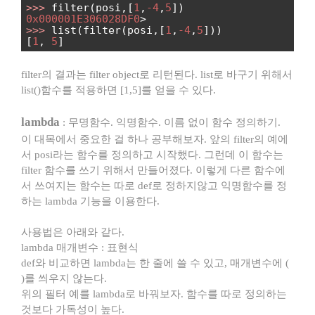
>>>
filter(posi,[
1
,
-4
,
5
])
0x000001E306028DF0
>
>>>
list(filter(posi,[
1
,
-4
,
5
]))
[
1
,
5
]
filter의 결과는 filter object로 리턴된다. list로 바구기 위해서
list()함수를 적용하면 [1,5]를 얻을 수 있다.
lambda
: 무명함수. 익명함수. 이름 없이 함수 정의하기.
이 대목에서 중요한 걸 하나 공부해보자. 앞의 filter의 예에
서 posi라는 함수를 정의하고 시작했다. 그런데 이 함수는
filter 함수를 쓰기 위해서 만들어졌다. 이렇게 다른 함수에
서 쓰여지는 함수는 따로 def로 정하지않고 익명함수를 정
하는 lambda 기능을 이용한다.
사용법은 아래와 같다.
lambda 매개변수 : 표현식
def와 비교하면 lambda는 한 줄에 쓸 수 있고, 매개변수에 (
)를 씌우지 않는다.
위의 필터 예를 lambda로 바꿔보자. 함수를 따로 정의하는
것보다 가독성이 높다.