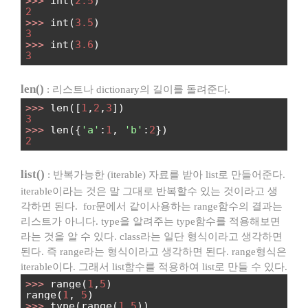
>>>
int(
2.5
)
2
>>>
int(
3.5
)
3
>>>
int(
3.6
)
3
len()
: 리스트나 dictionary의 길이를 돌려준다.
>>>
len([
1
,
2
,
3
])
3
>>>
len({
'a'
:
1
,
'b'
:
2
})
2
list()
: 반복가능한 (iterable) 자료를 받아 list로 만들어준다.
iterable이라는 것은 말 그대로 반복할수 있는 것이라고 생
각하면 된다. for문에서 같이사용하는 range함수의 결과는
리스트가 아니다. type을 알려주는 type함수를 적용해보면
라는 것을 알 수 있다. class라는 일단 형식이라고 생각하면
된다. 즉 range라는 형식이라고 생각하면 된다. range형식은
iterable이다. 그래서 list함수를 적용하여 list로 만들 수 있다.
>>>
range(
1
,
5
)
range(
1
,
5
)
>>>
type(range(
1
,
5
))