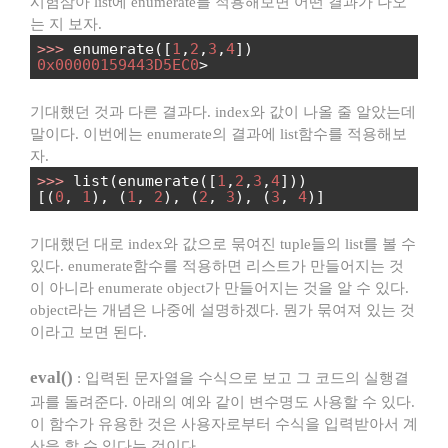
시험삼아 list에 enumerate를 적용해보면 어떤 결과가 나오
는 지 보자.
>>>
enumerate([
1
,
2
,
3
,
4
])
0x00000159443D5EC0
>
기대했던 것과 다른 결과다. index와 값이 나올 줄 알았는데
말이다. 이번에는 enumerate의 결과에 list함수를 적용해보
자.
>>>
list(enumerate([
1
,
2
,
3
,
4
]))
[(
0
,
1
), (
1
,
2
), (
2
,
3
), (
3
,
4
)]
기대했던 대로 index와 값으로 묶여진 tuple들의 list를 볼 수
있다. enumerate함수를 적용하면 리스트가 만들어지는 것
이 아니라 enumerate object가 만들어지는 것을 알 수 있다.
object라는 개념은 나중에 설명하겠다. 뭔가 묶여져 있는 것
이라고 보면 된다.
eval()
: 입력된 문자열을 수식으로 보고 그 코드의 실행결
과를 돌려준다. 아래의 예와 같이 변수명도 사용할 수 있다.
이 함수가 유용한 것은 사용자로부터 수식을 입력받아서 계
산을 할 수 있다는 것이다.