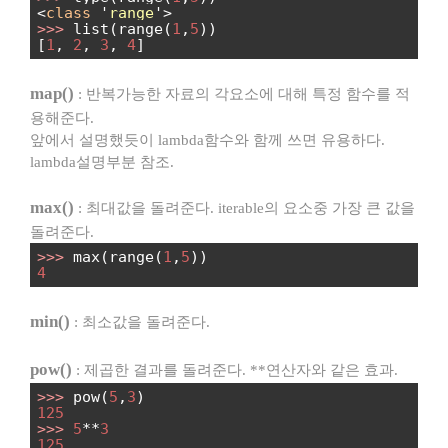
<
class
'
range
'>
>>>
list(range(
1
,
5
))
[
1
,
2
,
3
,
4
]
map()
: 반복가능한 자료의 각요소에 대해 특정 함수를 적
용해준다.
앞에서 설명했듯이 lambda함수와 함께 쓰면 유용하다.
lambda설명부분 참조.
max()
: 최대값을 돌려준다. iterable의 요소중 가장 큰 값을
돌려준다.
>>>
max(range(
1
,
5
))
4
min()
: 최소값을 돌려준다.
pow()
: 제곱한 결과를 돌려준다. **연산자와 같은 효과.
>>>
pow(
5
,
3
)
125
>>>
5
**
3
125