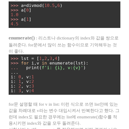
>>>
a=divmod(
10.5
,
6
)
>>>
a[
0
]
1.0
>>>
a[
1
]
4.5
enumerate()
: 리스트나 dictionary의 index와 값을 쌍으로
돌려준다. for문에서 많이 쓰는 함수이므로 기억해두는 것
이 좋다.
>>>
lst = [
1
,
2
,
3
,
4
]
>>>
for
i,v
in
enumerate(lst):
...
print(
f'i: {i}, v:{v}'
)
...
i:
0
, v:
1
i:
1
, v:
2
i:
2
, v:
3
i:
3
, v:
4
for문 설명할 때 for v in list: 이런 식으로 쓰면 list안에 있는
값을 차례대로 v라는 변수 대입시켜서 반복한다고 했다. 그
런데 index도 필요한 경우에는 list에 enumerate()함수를 적
용시키면 index와 값을 모두 돌려준다.