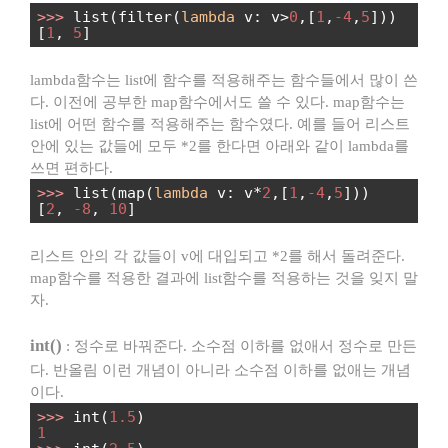
>>>
list(filter(
lambda
v: v>
0
,[
1
,
-4
,
5
]))
[
1
,
5
]
lambda함수는 list에 함수를 적용해주는 함수들에서 많이 쓴
다. 이전에 공부한 map함수에서도 쓸 수 있다. map함수는
list에 어떤 함수를 적용해주는 함수였다. 예를 들어 리스트
안에 있는 값들에 모두 *2를 한다면 아래와 같이 lambda를
쓰면 편하다.
>>>
list(map(
lambda
v: v*
2
,[
1
,
-4
,
5
]))
[
2
,
-8
,
10
]
리스트 안의 각 값들이 v에 대입되고 *2를 해서 돌려준다.
map함수를 적용한 결과에 list함수를 적용하는 것을 잊지 말
자.
int()
: 정수로 바꿔준다. 소수점 이하를 없애서 정수로 만든
다. 반올림 이런 개념이 아니라 소수점 이하를 없애는 개념
이다.
>>>
int(
1.5
)
1