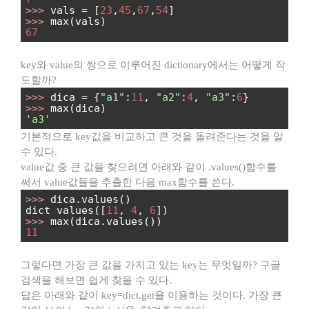
>>>
vals = [
23
,
45
,
67
,
54
]
>>>
max(vals)
67
key와 value의 쌍으로 이루어진 dictionary에서는 어떻게 작
도할까?
>>>
dica = {
"a1"
:
11
,
"a2"
:
4
,
"a3"
:
6
}
>>>
max(dica)
'a3'
기본적으로 key값을 비교하고 큰 것을 돌려준다는 것을 알
수 있다.
value값 중 큰 값을 찾으려면 아래와 같이 .values()함수를
써서 value값들을 추출한 다음 max함수를 쓴다.
>>>
dica.values()
dict_values([
11
,
4
,
6
])
>>>
max(dica.values())
11
그렇다면 가장 큰 값을 가지고 있는 key는 무엇일까? 구글
검색을 해보면 쉽게 찾을 수 있다.
답은 아래와 같이 key=dict.get을 이용하는 것이다. 가장 큰