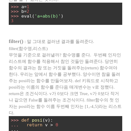
>>>
a=
1
>>>
b=
2
>>>
eval(
'a+abs(b)'
)
3
filter()
: 말 그대로 걸러낸 결과를 돌려준다.
filter(함수명,리스트)
무엇을 기준으로 걸러낼까? 함수명를 준다. 두번째 인자인
리스트에 함수를 적용해서 참인 것들만 돌려준다. 당연히
함수의 결과는 참 또는 거짓을 돌려주는(return) 함수여야
한다. 우리는 앞에서 함수를 공부했다. 양수이면 참을 돌려
주는 posi라는 함수를 만들어보자. def 키워드로 시작하고
posi라는 이름의 함수를 준다음 매개변수는 v로 정했다.
return은 조건식이다. v가 0보다 크면 True, v가 0보다 작거
나 같으면 False를 돌려주는 조건식이다. filter함수의 첫 인
자는 posi라는 함수 이름 두번째 인자는 [1,-4,5]라는 리스트
다.
>>>
def
posi
(v):
...
return
v >
0
...