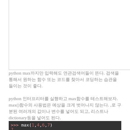
python max까지만 입력해도 연관검색어들이 뜬다. 검색을
통해서 원하는 함수 또는 코드를 찾아서 코딩하는 습관을
들이는 것이 좋다.
python 인터프리터를 실행하고 max함수를 테스트해보자.
max()함수의 사용법은 예상을 크게 벗어나지 않는다. ,로 구
분된 여러개의 값이나 변수를 넣어도 되고, 리스트나
dictionary등을 넣어도 된다.
>>>
max(
1
,
4
,
6
,
7
)
7