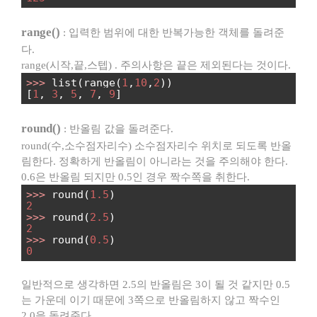
range()
: 입력한 범위에 대한 반복가능한 객체를 돌려준
다.
range(시작,끝,스텝) . 주의사항은 끝은 제외된다는 것이다.
>>>
list(range(
1
,
10
,
2
))
[
1
,
3
,
5
,
7
,
9
]
round()
: 반올림 값을 돌려준다.
round(수,소수점자리수) 소수점자리수 위치로 되도록 반올
림한다. 정확하게 반올림이 아니라는 것을 주의해야 한다.
0.6은 반올림 되지만 0.5인 경우 짝수쪽을 취한다.
>>>
round(
1.5
)
2
>>>
round(
2.5
)
2
>>>
round(
0.5
)
0
일반적으로 생각하면 2.5의 반올림은 3이 될 것 같지만 0.5
는 가운데 이기 때문에 3쪽으로 반올림하지 않고 짝수인
2.0을 돌려준다.