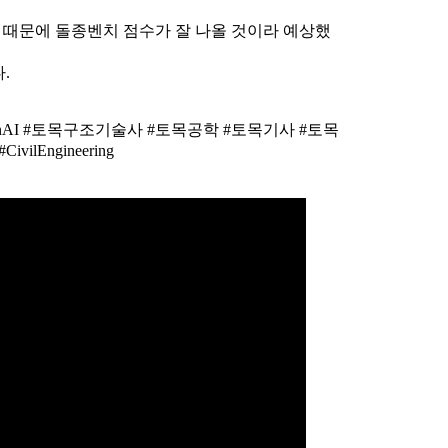
 있기 때문에 돌종벤치 점수가 잘 나올 것이라 예상했
.
clusionAI #토목구조기술사 #토목공학 #토목기사 #토목
lEngineering