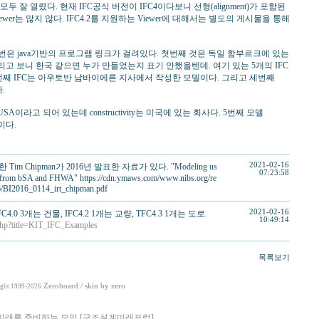
잘 열렸다. 현재 IFC공식 버전이 IFC4이다보니 선형(alignment)가 포함된
FCViewer는 많지 않다. IFC4.2를 지원하는 Viewer에 대해서는 별도의 게시물을 통해
2,3번은 java기반의 프로그램 링크가 걸려있다. 첫번째 것은 독일 함부르크에 있는
(그리고 보니 한국 같으면 누가 만들었는지 표기 안했을텐데. 여기 있는 5개의 IFC
번째 IFC는 아우토반 남바이에른 지사에서 작성한 모델이다. 그리고 세번째
.
ity, USA이라고 되어 있는데 constructivity는 미국에 있는 회사다. 5번째 모델
델이다.
2021-02-16
im Chipman가 2016년 발표한 자료가 있다. "Modeling us
07:23:58
 from bSA and FHWA" https://cdn.ymaws.com/www.nibs.org/re
6/BI2016_0114_irt_chipman.pdf
2021-02-16
C4.0 3개는 건물, IFC4.2 1개는 교량, TFC4.3 1개는 도로.
10:49:14
.php?title=KIT_IFC_Examples
목록보기
Zeroboard
/ skin by
zero
ght 1999-2026
미래를 준비하는 모임 [구조설계미래포럼]