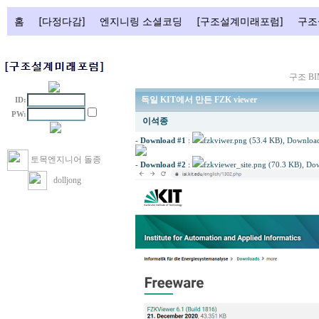
홈
[다정다감]
엔지니링 소셜코딩
[구조설계미래포럼]
구조
구조 B
독일 KIT에서 만든 FZK viewer
ID:
PW:
이석종
-
Download #1
:
fzkviwer.png (53.4 KB)
, Download
토목엔지니어 돌종
-
Download #2
:
fzkviewer_site.png (70.3 KB)
, Do
dolljong