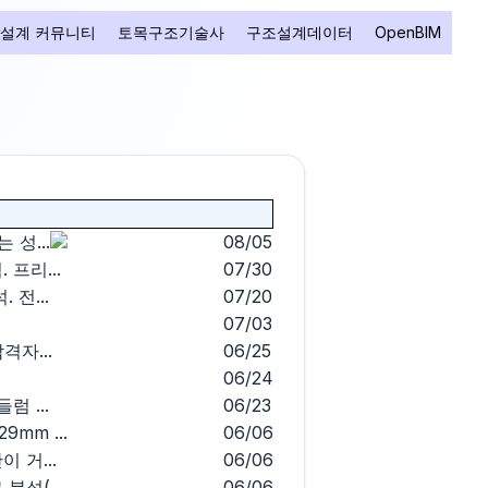
설계 커뮤니티
토목구조기술사
구조설계데이터
OpenBIM
 성...
08/05
프리...
07/30
전...
07/20
07/03
격자...
06/25
06/24
 ...
06/23
mm ...
06/06
 거...
06/06
석(...
06/06