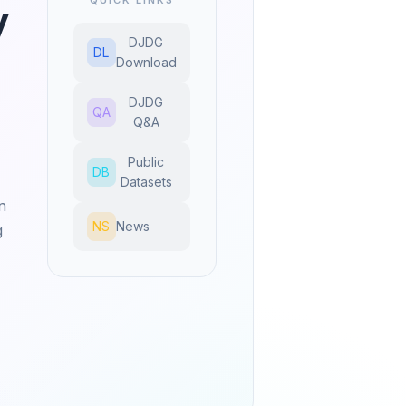
y
DJDG
DL
Download
DJDG
QA
Q&A
Public
DB
Datasets
n
NS
News
g