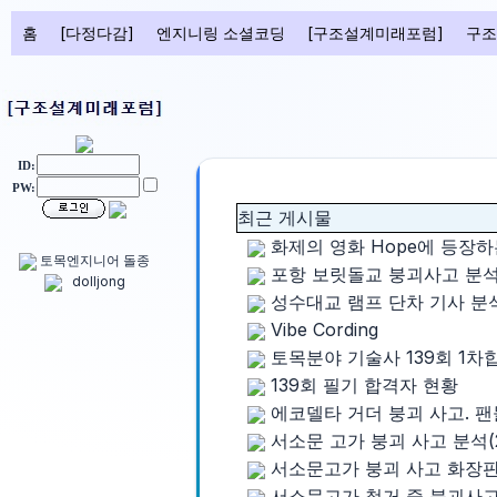
홈
[다정다감]
엔지니링 소셜코딩
[구조설계미래포럼]
구조
ID:
PW:
최근 게시물
화제의 영화 Hope에 등장하는
토목엔지니어 돌종
포항 보릿돌교 붕괴사고 분석. 
dolljong
성수대교 램프 단차 기사 분석. 
Vibe Cording
토목분야 기술사 139회 1차합
139회 필기 합격자 현황
에코델타 거더 붕괴 사고. 팬들럼
서소문 고가 붕괴 사고 분석(29
서소문고가 붕괴 사고 화장판이
서소문고가 철거 중 붕괴사고 분